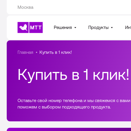
Москва
Ваш город
Москва
Решения
?
Продукты
Ин
Верно
Нет, другой
Для отраслей
Главная
Купить в 1 клик!
АКЦИЯ
АКЦИЯ
Подкл
Проте
Купить в 1 клик!
По задачам
ВАТС
работу
за 1₽
VoiceB
Специал
Испытай
Оставьте свой номер телефона и мы свяжемся с вами
условия
возмож
поможем с выбором подходящего продукта.
для
умного
новых
робота
клиенто
VoiceBo
Огранич
в