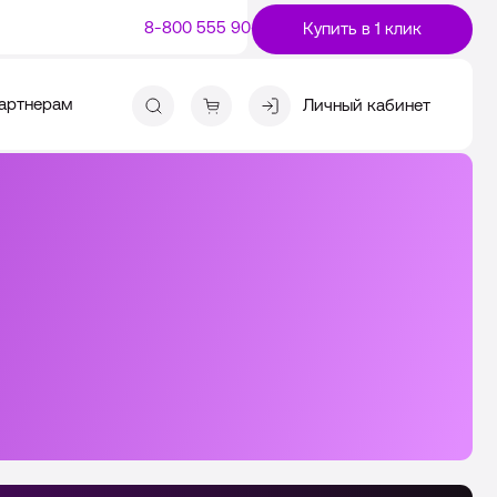
8-800 555 90-00
Купить в 1 клик
0
артнерам
Личный кабинет
Личный кабинет ВАТС
Для телеком-операторов и провайдеров
Личный кабинет МТТ Voicebox
Для автодилеров
Услуги МГ/МН связь
Услуги IP-телефония от МТТ
Для салонов красоты
Бесплатный вызов 8-800
Для служб доставки
Для франшиз и сетевого бизнеса
Для автосервисов