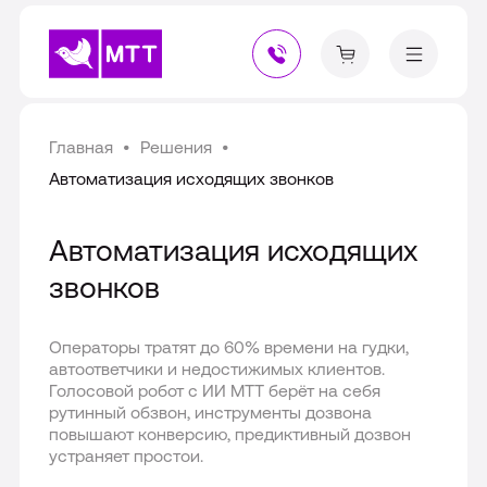
Наши решения
Главная
Решения
Ваш город
Москва
?
Автоматизация исходящих звонков
Верно
Нет, другой
Личный кабинет
Автоматизация исходящих
звонков
Личный кабинет ВАТС
Решения
Личный кабинет МТТ Voicebox
Операторы тратят до 60% времени на гудки,
Услуги МГ/МН связь
автоответчики и недостижимых клиентов.
Голосовой робот с ИИ МТТ берёт на себя
Продукты
Для отраслей
Услуги IP-телефония от МТТ
рутинный обзвон, инструменты дозвона
повышают конверсию, предиктивный дозвон
Бесплатный вызов 8-800
устраняет простои.
По задачам
Интеграции
Телефония