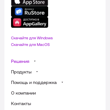
Скачайте для Windows
Cкачайте для MacOS
Решения
Продукты
Суфлирование для Call‑центра
Помощь и поддержка
Доски от МТС Линк
Речевая аналитика звонков
Универсальные решения
О компании
Телефония для бизнеса
Информация для абонентов
Телефония для службы доставки
Виртуальная АТС
Контакты
FAQ