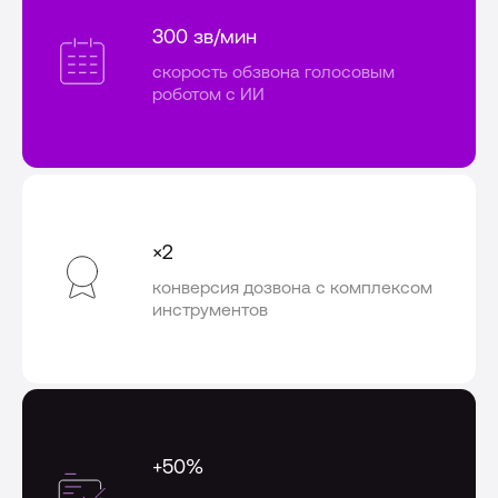
300 зв/мин
Лицензии
скорость обзвона голосовым
роботом с ИИ
Международная деятельность
Комплаенс и деловая этика
Все о компании
×2
конверсия дозвона с комплексом
инструментов
+50%