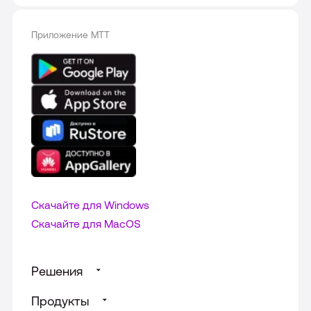
Приложение МТТ
Скачайте для Windows
Cкачайте для MacOS
Решения
Продукты
Суфлирование для Call‑центра