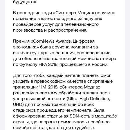
будущего».
Лицензии
В последние годы «Синтерра Медиа» получила
признание в качестве одного из ведущих
провайдеров услуг для телевизионного
Международная деятельность
производства и распространения.
Комплаенс и деловая этика
Премия «
ComNews
Awards
. Цифровая
экономика» была вручена компании за
инфраструктурные решения, реализованные
Все о компании
для обеспечения трансляций Чемпионата мира
по футболу FIFA 2018, прошедшего в России.
Для того чтобы каждый житель планеты смог
увидеть в превосходном качестве спортивные
трансляции ЧМ-2018, «Синтерра Медиа»
развернула систему обработки телеканалов
ультравысокой четкости (
Ultra
-
High
Definition
,
UHD
) для прямых трансляций со всех
стадионов прошедшего чемпионата. Была
сформирована отдельная SDN-сеть в масштабе
страны, где впервые применялось новейшее
семейство стандартов для студийных