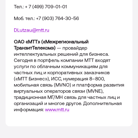
Тел.: + 7 (499) 709-01-01
Моб. тел.: +7 (903) 764-30-56
DLutzau
@
mtt
.
ru
ОАО «МТТ» («Межрегиональный
ТранзитТелеком»)
— провайдер
интеллектуальных решений для бизнеса.
Сегодня в портфель компании МТТ входят
услуги по облачным коммуникациям для
частных лиц и корпоративных заказчиков
(«МТТ Бизнес»), ИСС, нумерация 8–800,
мобильная связь (MVNO) и платформа развития
виртуальных операторов связи (
MVNE
),
традиционная МГ/МН связь для частных лиц и
организаций и многое другое. Дополнительная
информация:
www.mtt.ru