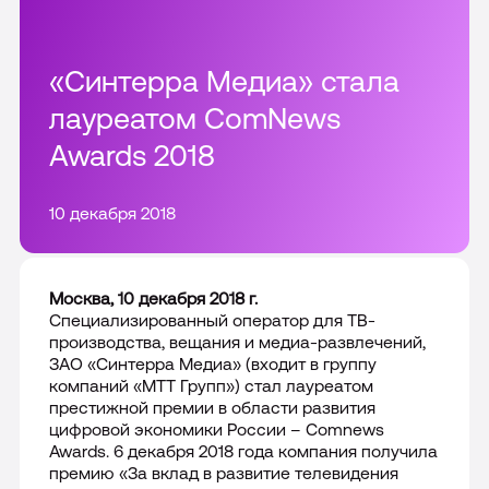
Все решения
Цифровой сотрудник VoiceBox
Тарифы
Интеграции и доработки CRM
«Синтерра Медиа» стала
Telecom платформа
лауреатом ComNews
Внедрение и настройка CRM
Акции
Awards 2018
Все продукты
Сопровождение CRM
О компании
10 декабря 2018
Все интеграции
Партнерам
Пресс-центр
Москва, 10 декабря 2018 г.
Специализированный оператор для ТВ-
Отзывы
производства, вещания и медиа-развлечений,
8-800 555 90-00
ЗАО «Синтерра Медиа» (входит в группу
Карьера
компаний «МТТ Групп») стал лауреатом
Москва
престижной премии в области развития
цифровой экономики России – Comnews
Раскрытие информации
Awards. 6 декабря 2018 года компания получила
премию «За вклад в развитие телевидения
Контакты
Подключить сейчас