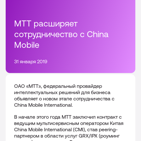
Все решения
Цифровой сотрудник VoiceBox
Тарифы
Интеграции и доработки CRM
МТТ расширяет
Telecom платформа
сотрудничество с China
Внедрение и настройка CRM
Акции
Mobile
Все продукты
Сопровождение CRM
О компании
31 января 2019
Все интеграции
Партнерам
Пресс-центр
ОАО «МТТ», федеральный провайдер
интеллектуальных решений для бизнеса
Отзывы
объявляет о новом этапе сотрудничества с
8-800 555 90-00
China Mobile
International
.
Карьера
Москва
В начале этого года МТТ заключил контракт с
ведущим мультисервисным оператором Китая
Раскрытие информации
China
Mobile
International
(
CMI
), став
peering
-
партнером в области услуг
GRX
/
IPX
(роуминг
Контакты
Подключить сейчас