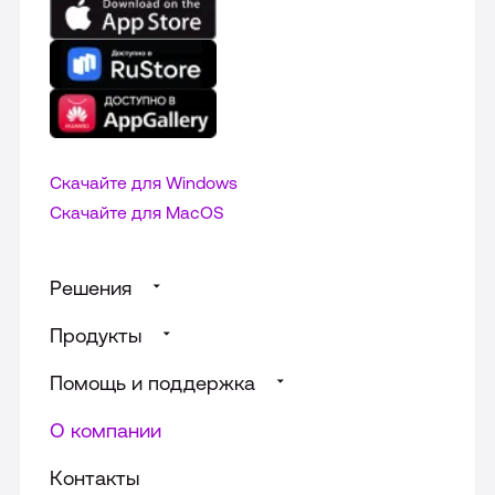
Скачайте для Windows
Cкачайте для MacOS
Решения
Продукты
Суфлирование для Call‑центра
Помощь и поддержка
Доски от МТС Линк
Речевая аналитика звонков
Универсальные решения
О компании
Телефония для бизнеса
Информация для абонентов
Телефония для службы доставки
Виртуальная АТС
Контакты
FAQ