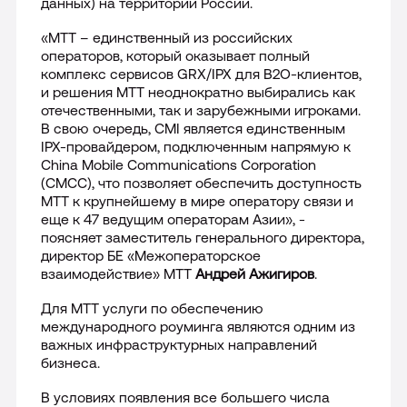
данных) на территории России.
Лицензии
«МТТ – единственный из российских
операторов, который оказывает полный
комплекс сервисов
GRX
/
IPX
для
B
2
O
-клиентов,
Международная деятельность
и решения МТТ неоднократно выбирались как
отечественными, так и зарубежными игроками.
Комплаенс и деловая этика
В свою очередь, CMI является единственным
IPX-провайдером, подключенным напрямую к
China
Mobile
Communications
Corporation
Все о компании
(
CMCC
), что позволяет обеспечить доступность
МТТ к крупнейшему в мире оператору связи и
еще к 47 ведущим операторам Азии», -
поясняет заместитель генерального директора,
директор БЕ «Межоператорское
взаимодействие» МТТ
Андрей Ажигиров
.
Для МТТ услуги по обеспечению
международного роуминга являются одним из
важных инфраструктурных направлений
бизнеса.
В условиях появления все большего числа