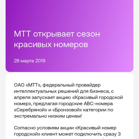
Все решения
Цифровой сотрудник VoiceBox
Тарифы
Интеграции и доработки CRM
Telecom платформа
МТТ открывает сезон
Внедрение и настройка CRM
Акции
красивых номеров
Все продукты
Сопровождение CRM
О компании
28 марта 2019
Все интеграции
Партнерам
Пресс-центр
ОАО «МТТ», федеральный провайдер
интеллектуальных решений для бизнеса, с
Отзывы
апреля запускает акцию «Красивый городской
8-800 555 90-00
номер», предлагая городские
ABC
-номера
Карьера
«Серебряной» и «Бронзовой» категории по
Москва
экстремально низким ценам!
Раскрытие информации
Согласно условиям акции «Красивый номер
городской» клиент может подключить сразу 3
Контакты
Подключить сейчас