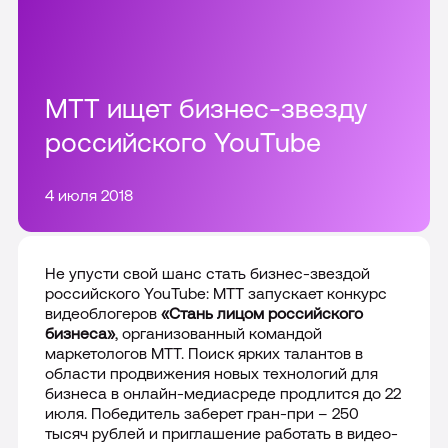
Все решения
Цифровой сотрудник VoiceBox
Тарифы
Интеграции и доработки CRM
Telecom платформа
МТТ ищет бизнес-звезду
Внедрение и настройка CRM
Акции
российского YouTube
Все продукты
Сопровождение CRM
О компании
4 июля 2018
Все интеграции
Партнерам
Пресс-центр
Не упусти свой шанс стать бизнес-звездой
российского
YouTube
: МТТ запускает конкурс
Отзывы
видеоблогеров
«Стань лицом российского
8-800 555 90-00
бизнеса»
, организованный командой
Карьера
маркетологов МТТ. Поиск ярких талантов в
Москва
области продвижения новых технологий для
бизнеса в онлайн-медиасреде продлится до 22
Раскрытие информации
июля. Победитель заберет гран-при – 250
тысяч рублей и приглашение работать в видео-
Контакты
Подключить сейчас