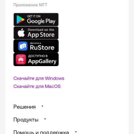
Приложение МТТ
Скачайте для Windows
Cкачайте для MacOS
Решения
Продукты
Суфлирование для Call‑центра
Помощь и поддержка
Доски от МТС Линк