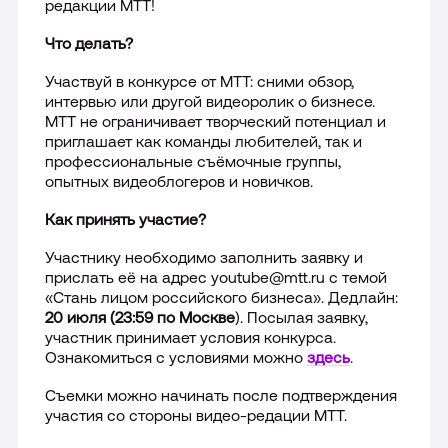
редакции МТТ!
Лицензии
Что делать?
Участвуй в конкурсе от МТТ: сними обзор,
Международная деятельность
интервью или другой видеоролик о бизнесе.
МТТ не ограничивает творческий потенциал и
Комплаенс и деловая этика
приглашает как команды любителей, так и
профессиональные съёмочные группы,
опытных видеоблогеров и новичков.
Все о компании
Как принять участие?
Участнику необходимо заполнить заявку и
прислать её на адрес youtube@mtt.ru с темой
«Стань лицом российского бизнеса». Дедлайн:
20 июля (23:59 по Москве
). Посылая заявку,
участник принимает условия конкурса.
Ознакомиться с условиями можно
здесь
.
Съемки можно начинать после подтверждения
участия со стороны видео-редации МТТ.