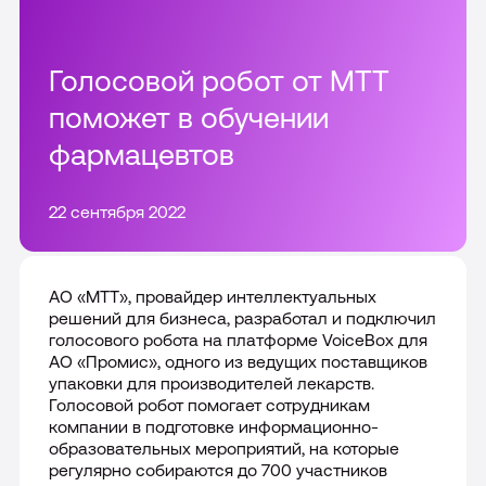
Все решения
Цифровой сотрудник VoiceBox
Тарифы
Интеграции и доработки CRM
Голосовой робот от МТТ
Telecom платформа
поможет в обучении
Внедрение и настройка CRM
Акции
фармацевтов
Все продукты
Сопровождение CRM
О компании
22 сентября 2022
Все интеграции
Партнерам
Пресс-центр
АО «МТТ», провайдер интеллектуальных
решений для бизнеса, разработал и подключил
Отзывы
голосового робота на платформе VoiceBox для
8-800 555 90-00
АО «Промис», одного из ведущих поставщиков
Карьера
упаковки для производителей лекарств.
Москва
Голосовой робот помогает сотрудникам
компании в подготовке информационно-
Раскрытие информации
образовательных мероприятий, на которые
регулярно собираются до 700 участников
Контакты
Подключить сейчас