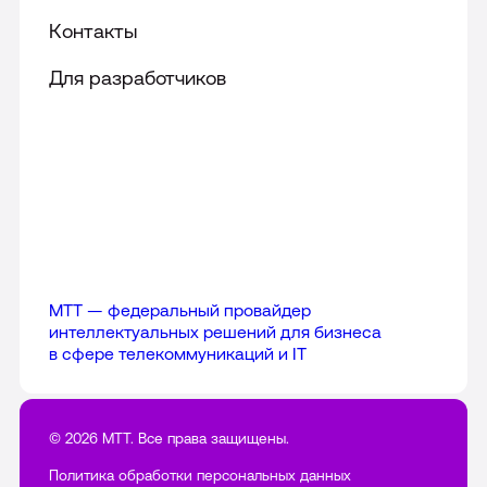
Телефония для службы доставки
Виртуальная АТС
Контакты
FAQ
Решения для промышленности
Номер 8-800
База знаний
Для разработчиков
Все решения
Городской номер
Коды мобильных операторов
Все продукты
Способы оплаты
Уведомления
Служба поддержки
МТТ — федеральный провайдер
интеллектуальных решений для бизнеса
в сфере телекоммуникаций и IT
© 2026 МТТ. Все права защищены.
Политика обработки персональных данных