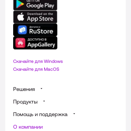
Скачайте для Windows
Cкачайте для MacOS
Решения
Продукты
Суфлирование для Call‑центра
Помощь и поддержка
Доски от МТС Линк
Речевая аналитика звонков
Универсальные решения
О компании
Телефония для бизнеса
Информация для абонентов