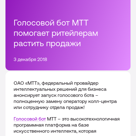
Все решения
Цифровой сотрудник VoiceBox
Тарифы
Интеграции и доработки CRM
Голосовой бот МТТ
Telecom платформа
помогает ритейлерам
Внедрение и настройка CRM
Акции
растить продажи
Все продукты
Сопровождение CRM
О компании
3 декабря 2018
Все интеграции
Партнерам
Пресс-центр
ОАО «МТТ», федеральный провайдер
интеллектуальных решений для бизнеса
Отзывы
анонсирует запуск голосового бота –
8-800 555 90-00
полноценную замену оператору колл-центра
Карьера
или сотруднику отдела продаж!
Москва
Голосовой бот
МТТ – это высокотехнологичная
Раскрытие информации
программная платформа на базе
искусственного интеллекта, которая
Контакты
Подключить сейчас