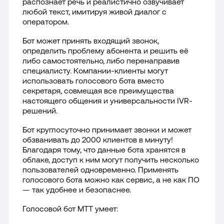
распознает речь и реалистично озвучивает
любой текст, имитируя живой диалог с
Лицензии
оператором.
Бот может принять входящий звонок,
Международная деятельность
определить проблему абонента и решить её
либо самостоятельно, либо перенаправив
Комплаенс и деловая этика
специалисту. Компании-клиенты могут
использовать голосового бота вместо
секретаря, совмещая все преимущества
Все о компании
настоящего общения и универсальности
IVR
-
решений.
Бот круглосуточно принимает звонки и может
обзванивать до 2000 клиентов в минуту!
Благодаря тому, что данные бота хранятся в
облаке, доступ к ним могут получить несколько
пользователей одновременно. Применять
голосового бота можно как сервис, а не как ПО
— так удобнее и безопаснее.
Голосовой бот МТТ умеет: